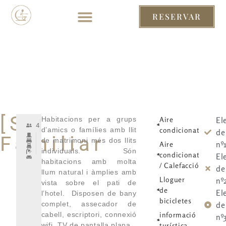
RESERVAR
RESERVAR
[S]
Habitacions per a grups
Aire
El
4
d’amics o famílies amb llit
condicionat
de
Familiar
de matrimoni més dos llits
nº
Aire
individuals. Són
condicionat
El
habitacions amb molta
/ Calefacció
de
llum natural i àmplies amb
Lloguer
nº
vista sobre el pati de
de
El
l’hotel. Disposen de bany
bicicletes
complet, assecador de
de
cabell, escriptori, connexió
informació
nº
wifi, TV de pantalla plana.
turística