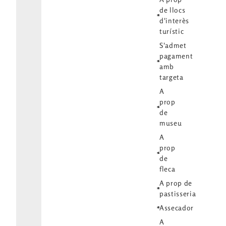
de llocs
d'interès
turístic
S'admet
pagament
amb
targeta
A
prop
de
museu
A
prop
de
fleca
A prop de
pastisseria
Assecador
A