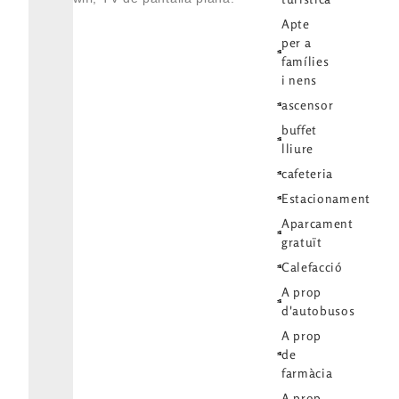
Apte
per a
famílies
i nens
ascensor
buffet
lliure
cafeteria
Estacionament
Aparcament
gratuït
Calefacció
A prop
d'autobusos
A prop
de
farmàcia
A prop