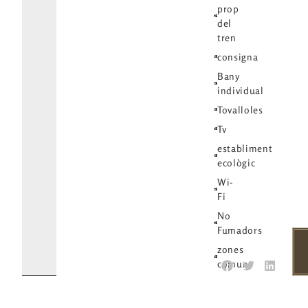
prop
del
tren
consigna
Bany
individual
Tovalloles
Tv
establiment
ecològic
Wi-
Fi
No
Fumadors
zones
comuns