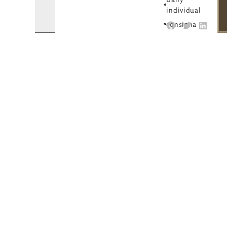
individual
consigna