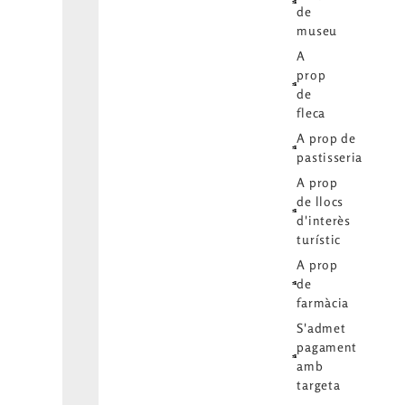
de
museu
A
prop
de
fleca
A prop de
pastisseria
A prop
de llocs
d'interès
turístic
A prop
de
farmàcia
S'admet
pagament
amb
targeta