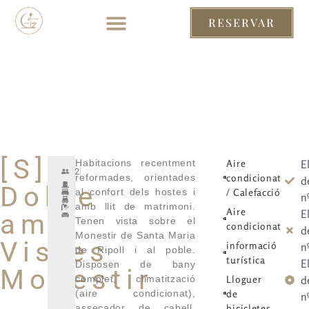
RESERVAR
RESERVAR
[S]
Habitacions recentment
Aire
E
2
reformades, orientades
condicionat
d
Doble
al confort dels hostes i
/ Calefacció
n
amb llit de matrimoni.
Aire
E
amb
Tenen vista sobre el
condicionat
d
Monestir de Santa Maria
Vistes
informació
n
de Ripoll i al poble.
turística
E
Disposen de bany
Monestir
complet, climatització
Lloguer
d
(aire condicionat),
de
n
assecador de cabell,
bicicletes