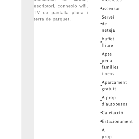
escriptori, connexió wifi,
ascensor
TV de pantalla plana i
Servei
terra de parquet.
de
neteja
buffet
lliure
Apte
per a
famílies
i nens
Aparcament
gratuït
A prop
d'autobusos
Calefacció
Estacionament
A
prop