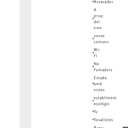
Assecador
A
prop
del
tren
zones
comuns
Wi-
Fi
No
Fumadors
Estada
amb
vistes
establiment
ecològic
Tv
Tovalloles
Bany