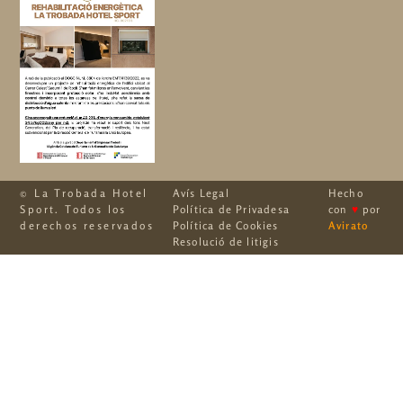
© La Trobada Hotel
Avís Legal
Hecho
Sport. Todos los
Política de Privadesa
con
♥
por
derechos reservados
Política de Cookies
Avirato
Resolució de litigis