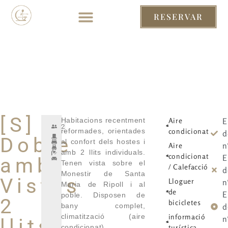
RESERVAR
RESERVAR
[S]
Habitacions recentment
Aire
E
2
reformades, orientades
condicionat
d
Doble
al confort dels hostes i
n
Aire
amb 2 llits individuals.
condicionat
E
amb
Tenen vista sobre el
/ Calefacció
d
Monestir de Santa
Vistes
Lloguer
n
Maria de Ripoll i al
de
E
poble. Disposen de
2
bicicletes
bany complet,
d
climatització (aire
informació
n
llits
condicionat),
turística