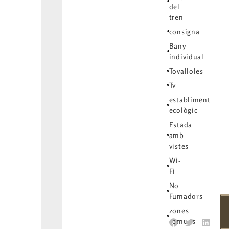
del
tren
consigna
Bany
individual
Tovalloles
Tv
establiment
ecològic
Estada
amb
vistes
Wi-
Fi
No
Fumadors
zones
comuns