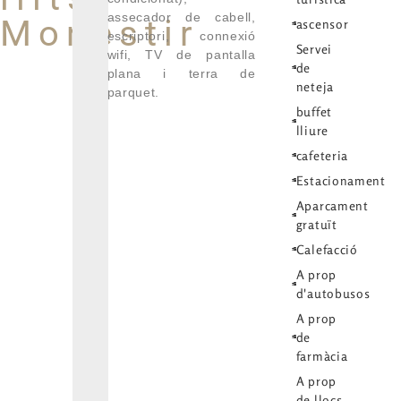
assecador de cabell,
Monestir
ascensor
escriptori, connexió
Servei
wifi, TV de pantalla
de
plana i terra de
neteja
parquet.
buffet
lliure
cafeteria
Estacionament
Aparcament
gratuït
Calefacció
A prop
d'autobusos
A prop
de
farmàcia
A prop
de llocs