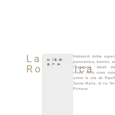
La
Habitació doble supe
2
panoràmica, barnús, a
Romàntica
l’habitació, detall 
roses. Amb unes vist
sobre la vila de Ripol
Santa Maria, el riu Ter
Pirineus.