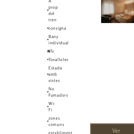
A
prop
del
tren
consigna
Bany
individual
Tv
Tovalloles
Estada
amb
vistes
No
Fumadors
Wi-
Fi
zones
comuns
Ver
establiment