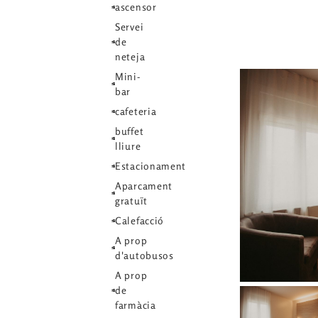
ascensor
Servei
de
neteja
Mini-
bar
cafeteria
buffet
lliure
Estacionament
Aparcament
gratuït
Calefacció
A prop
d'autobusos
A prop
de
farmàcia