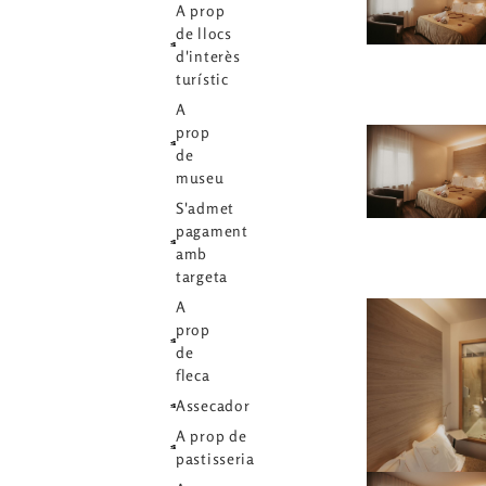
A prop
de llocs
d'interès
turístic
A
prop
de
museu
S'admet
pagament
amb
targeta
A
prop
de
fleca
Assecador
A prop de
pastisseria