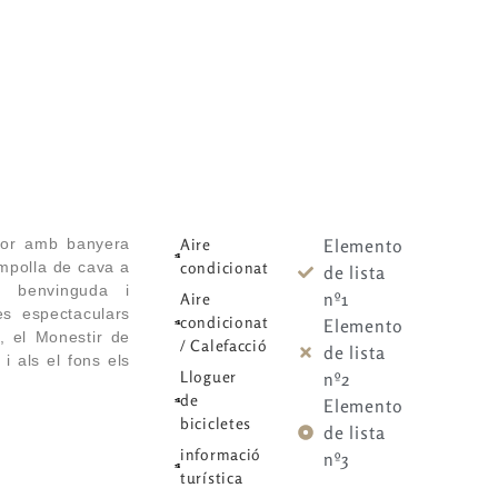
Habitaciones
Habitaciones
Serveis
Serveis
Entorno
Entorno
Sobre Noso
Sobre Noso
rior amb banyera
Aire
Elemento
mpolla de cava a
condicionat
de lista
de benvinguda i
nº1
Aire
es espectaculars
condicionat
Elemento
l, el Monestir de
/ Calefacció
de lista
 i als el fons els
Lloguer
nº2
de
Elemento
bicicletes
de lista
informació
nº3
turística