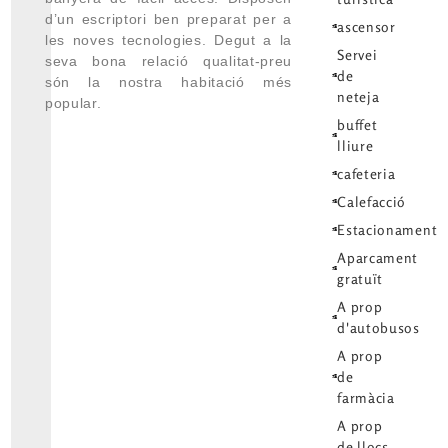
d’un escriptori ben preparat per a
ascensor
les noves tecnologies. Degut a la
Servei
seva bona relació qualitat-preu
de
són la nostra habitació més
neteja
popular.
buffet
lliure
cafeteria
Calefacció
Estacionament
Aparcament
gratuït
A prop
d'autobusos
A prop
de
farmàcia
A prop
de llocs