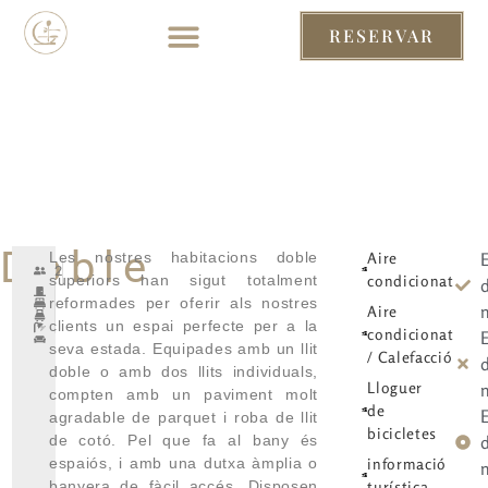
RESERVAR
RESERVAR
Doble
Les nostres habitacions doble
Aire
2
superiors han sigut totalment
condicionat
d
reformades per oferir als nostres
Aire
clients un espai perfecte per a la
condicionat
seva estada. Equipades amb un llit
/ Calefacció
d
doble o amb dos llits individuals,
Lloguer
compten amb un paviment molt
de
agradable de parquet i roba de llit
bicicletes
de cotó. Pel que fa al bany és
d
espaiós, i amb una dutxa àmplia o
informació
banyera de fàcil accés. Disposen
turística