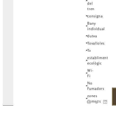
del
tren
consigna
Bany
individual
dutxa
Tovalloles
Tv
establiment
ecològic
Wi-
Fi
No
Fumadors
zones
comuns